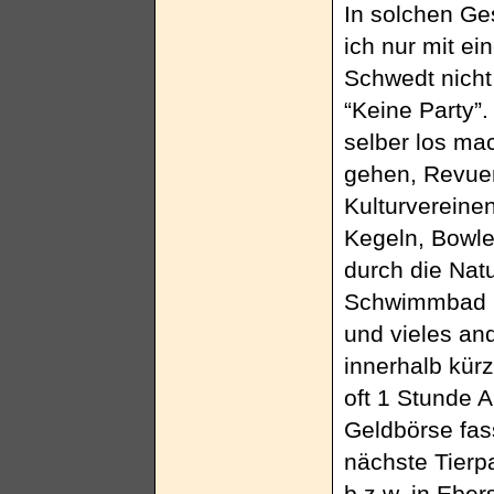
In solchen Ge
ich nur mit ei
Schwedt nicht
“Keine Party”.
selber los ma
gehen, Revuen
Kulturvereine
Kegeln, Bowle
durch die Nat
Schwimmbad u
und vieles an
innerhalb kürz
oft 1 Stunde A
Geldbörse fas
nächste Tierp
b.z.w. in Ebe