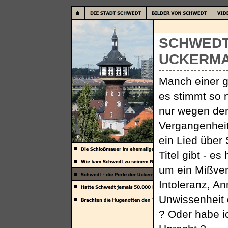
SCHWEDT 
UCKERMA
Manch einer gl
es stimmt so n
nur wegen de
Vergangenheit
ein Lied über
Titel gibt - es
um ein Mißver
Intoleranz, A
Unwissenheit
? Oder habe 