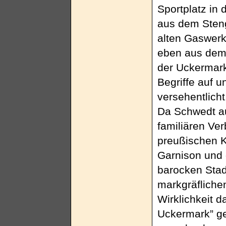
Sportplatz in
aus dem Steng
alten Gaswerk
eben aus dem 
der Uckermark
Begriffe auf u
versehentlicht
Da Schwedt au
familiären Ve
preußischen K
Garnison und
barocken Stadt
markgräfliche
Wirklichkeit 
Uckermark” g