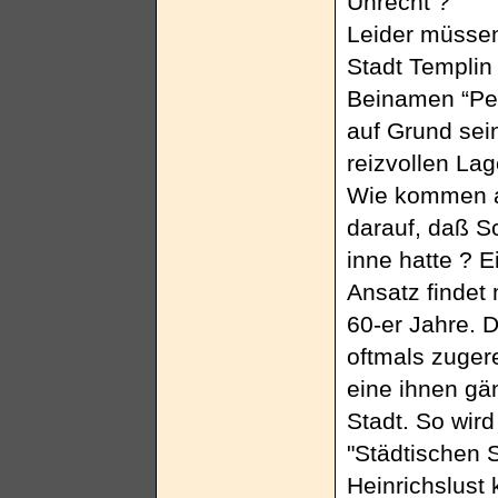
Unrecht ?
Leider müssen
Stadt Templin 
Beinamen “Pe
auf Grund sein
reizvollen Lag
Wie kommen a
darauf, daß 
inne hatte ? 
Ansatz findet
60-er Jahre. D
oftmals zuger
eine ihnen gä
Stadt. So wir
"Städtischen S
Heinrichslust